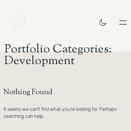
P
o
r
t
f
o
l
i
o
C
a
t
e
g
o
r
i
e
s
:
D
e
v
e
l
o
p
m
e
n
t
Nothing Found
It seems we can’t find what you’re looking for. Perhaps
searching can help.